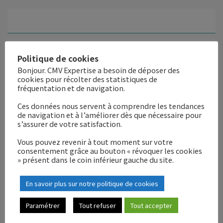
E-mail
*
Politique de cookies
Bonjour. CMV Expertise a besoin de déposer des
cookies pour récolter des statistiques de
fréquentation et de navigation.
Ces données nous servent à comprendre les tendances
Site web
de navigation et à l’améliorer dès que nécessaire pour
s’assurer de votre satisfaction.
Vous pouvez revenir à tout moment sur votre
consentement grâce au bouton « révoquer les cookies
» présent dans le coin inférieur gauche du site.
En savoir plus sur notre politique de cookies
Enregistrer mon nom, mon e-mail et mon site dans le
navigateur pour mon prochain commentaire.
Paramétrer
Tout refuser
Tout accepter