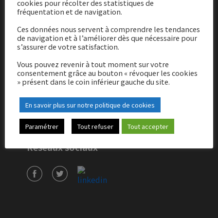
cookies pour récolter des statistiques de
fréquentation et de navigation.
Adresse
Ces données nous servent à comprendre les tendances
de navigation et à l’améliorer dès que nécessaire pour
s’assurer de votre satisfaction.
21 rue de l’Orgeval
77120 Coulommiers
Vous pouvez revenir à tout moment sur votre
consentement grâce au bouton « révoquer les cookies
» présent dans le coin inférieur gauche du site.
Contact
En savoir plus sur notre politique de cookies
01 64 75 10 51
cabinet@cmv-expertise.fr
Paramétrer
Tout refuser
Tout accepter
Réseaux sociaux