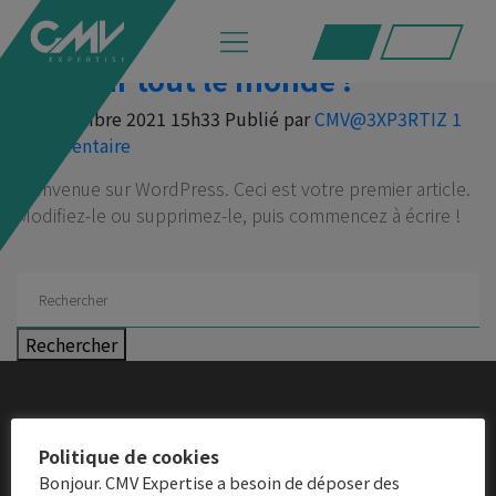
Articles récents
Bonjour tout le monde !
8 septembre 2021 15h33
Publié par
CMV@3XP3RTIZ
1
Commentaire
Bienvenue sur WordPress. Ceci est votre premier article.
Modifiez-le ou supprimez-le, puis commencez à écrire !
Rechercher
Politique de cookies
Bonjour. CMV Expertise a besoin de déposer des