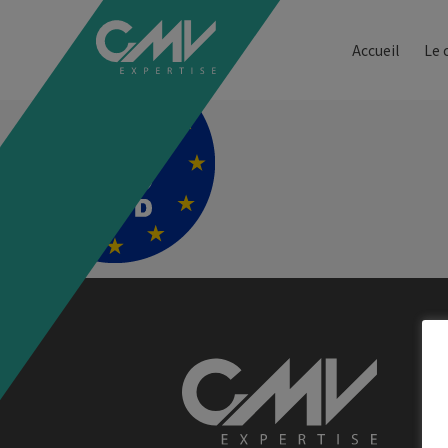
logo-rgpd-200
Accueil
Le 
A
2
7