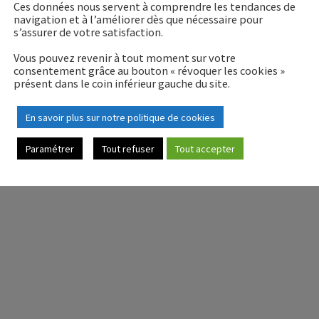
Ces données nous servent à comprendre les tendances de
navigation et à l’améliorer dès que nécessaire pour
s’assurer de votre satisfaction.
Vous pouvez revenir à tout moment sur votre
nscrite au Tableau de l’Ordre des Experts-Comptables du Cons
consentement grâce au bouton « révoquer les cookies »
présent dans le coin inférieur gauche du site.
En savoir plus sur notre politique de cookies
|
Mentions légales
Politique de confidentialité
Paramétrer
Tout refuser
Tout accepter