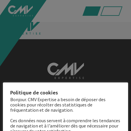
logo-cmv-expertise
Adresse
Politique de cookies
Bonjour. CMV Expertise a besoin de déposer des
21 rue de l’Orgeval
cookies pour récolter des statistiques de
fréquentation et de navigation.
77120 Coulommiers
Ces données nous servent à comprendre les tendances
de navigation et à l’améliorer dès que nécessaire pour
Contact
s’assurer de votre satisfaction.