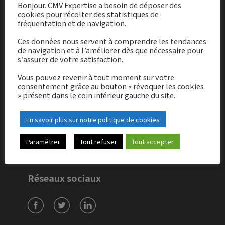
Bonjour. CMV Expertise a besoin de déposer des
cookies pour récolter des statistiques de
fréquentation et de navigation.
Ces données nous servent à comprendre les tendances
de navigation et à l’améliorer dès que nécessaire pour
Adresse
s’assurer de votre satisfaction.
21 rue de l’Orgeval
Vous pouvez revenir à tout moment sur votre
consentement grâce au bouton « révoquer les cookies
77120 Coulommiers
» présent dans le coin inférieur gauche du site.
Contact
En savoir plus sur notre politique de cookies
01 64 75 10 51
Paramétrer
Tout refuser
Tout accepter
cabinet@cmv-expertise.fr
Réseaux sociaux