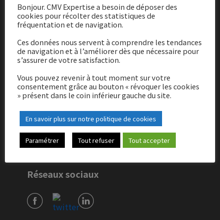
Bonjour. CMV Expertise a besoin de déposer des
cookies pour récolter des statistiques de
fréquentation et de navigation.
Ces données nous servent à comprendre les tendances
Adresse
de navigation et à l’améliorer dès que nécessaire pour
s’assurer de votre satisfaction.
21 rue de l’Orgeval
Vous pouvez revenir à tout moment sur votre
consentement grâce au bouton « révoquer les cookies
77120 Coulommiers
» présent dans le coin inférieur gauche du site.
Contact
En savoir plus sur notre politique de cookies
01 64 75 10 51
Paramétrer
Tout refuser
Tout accepter
cabinet@cmv-expertise.fr
Réseaux sociaux